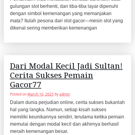
gulungan slot berhenti, dan tiba-tiba layar dipenuhi
dengan simbol kemenangan yang memanjakan
mata? Itulah pesona dari slot gacor—mesin slot yang
dikenal sering memberikan kemenangan
Dari Modal Kecil Jadi Sultan!
Cerita Sukses Pemain
Gacor77
Posted on
March 10, 2025
by
admin
Dalam dunia perjudian online, cerita sukses bukanlah
hal yang langka. Namun, setiap kisah sukses
memiliki keunikannya sendiri, terutama ketika pemain
memulai dengan modal kecil dan akhirnya berhasil
meraih kemenangan besar.