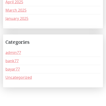
April 2025
March 2025
January 2025
Categories
admin77
bank77
bayar77
Uncategorized