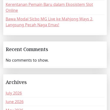
o
Kerentanan Pemain Baru dalam Ekosistem Slot
Online
n
Bawa Modal Sicbo MG Live ke Mahjong Ways 2,
Langsung Pecah Naga Emas!
Recent Comments
No comments to show.
Archives
July 2026
June 2026