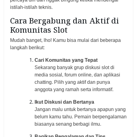
istilah-istilah teknis.
Cara Bergabung dan Aktif di
Komunitas Slot
Mudah banget, lho! Kamu bisa mulai dari beberapa
langkah berikut:
Cari Komunitas yang Tepat
Sekarang banyak grup diskusi slot di
media sosial, forum online, dan aplikasi
chatting. Pilih yang aktif dan punya
anggota yang ramah serta informatif.
Ikut Diskusi dan Bertanya
Jangan malu untuk bertanya apapun yang
belum kamu tahu. Pemain berpengalaman
biasanya senang berbagi ilmu.
Bagikan Pengalaman dan Tips