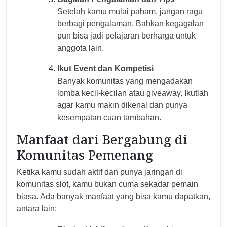
Setelah kamu mulai paham, jangan ragu
berbagi pengalaman. Bahkan kegagalan
pun bisa jadi pelajaran berharga untuk
anggota lain.
Ikut Event dan Kompetisi
Banyak komunitas yang mengadakan
lomba kecil-kecilan atau giveaway. Ikutlah
agar kamu makin dikenal dan punya
kesempatan cuan tambahan.
Manfaat dari Bergabung di
Komunitas Pemenang
Ketika kamu sudah aktif dan punya jaringan di
komunitas slot, kamu bukan cuma sekadar pemain
biasa. Ada banyak manfaat yang bisa kamu dapatkan,
antara lain: