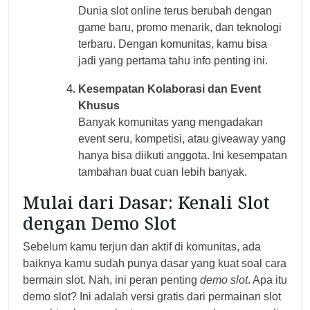
Dunia slot online terus berubah dengan
game baru, promo menarik, dan teknologi
terbaru. Dengan komunitas, kamu bisa
jadi yang pertama tahu info penting ini.
Kesempatan Kolaborasi dan Event
Khusus
Banyak komunitas yang mengadakan
event seru, kompetisi, atau giveaway yang
hanya bisa diikuti anggota. Ini kesempatan
tambahan buat cuan lebih banyak.
Mulai dari Dasar: Kenali Slot
dengan Demo Slot
Sebelum kamu terjun dan aktif di komunitas, ada
baiknya kamu sudah punya dasar yang kuat soal cara
bermain slot. Nah, ini peran penting
demo slot
. Apa itu
demo slot? Ini adalah versi gratis dari permainan slot