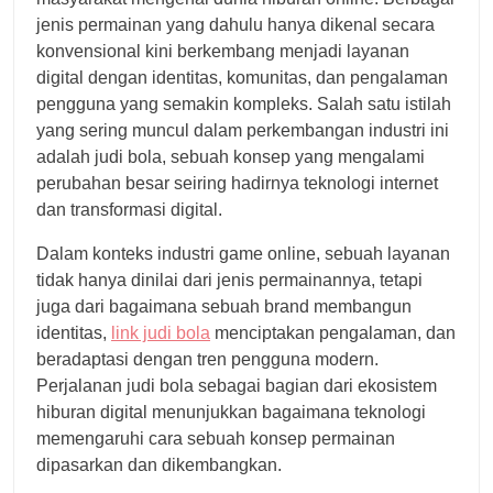
jenis permainan yang dahulu hanya dikenal secara
konvensional kini berkembang menjadi layanan
digital dengan identitas, komunitas, dan pengalaman
pengguna yang semakin kompleks. Salah satu istilah
yang sering muncul dalam perkembangan industri ini
adalah judi bola, sebuah konsep yang mengalami
perubahan besar seiring hadirnya teknologi internet
dan transformasi digital.
Dalam konteks industri game online, sebuah layanan
tidak hanya dinilai dari jenis permainannya, tetapi
juga dari bagaimana sebuah brand membangun
identitas,
link judi bola
menciptakan pengalaman, dan
beradaptasi dengan tren pengguna modern.
Perjalanan judi bola sebagai bagian dari ekosistem
hiburan digital menunjukkan bagaimana teknologi
memengaruhi cara sebuah konsep permainan
dipasarkan dan dikembangkan.