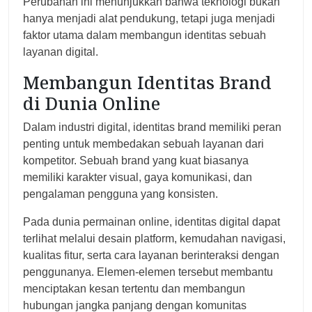
Perubahan ini menunjukkan bahwa teknologi bukan
hanya menjadi alat pendukung, tetapi juga menjadi
faktor utama dalam membangun identitas sebuah
layanan digital.
Membangun Identitas Brand
di Dunia Online
Dalam industri digital, identitas brand memiliki peran
penting untuk membedakan sebuah layanan dari
kompetitor. Sebuah brand yang kuat biasanya
memiliki karakter visual, gaya komunikasi, dan
pengalaman pengguna yang konsisten.
Pada dunia permainan online, identitas digital dapat
terlihat melalui desain platform, kemudahan navigasi,
kualitas fitur, serta cara layanan berinteraksi dengan
penggunanya. Elemen-elemen tersebut membantu
menciptakan kesan tertentu dan membangun
hubungan jangka panjang dengan komunitas