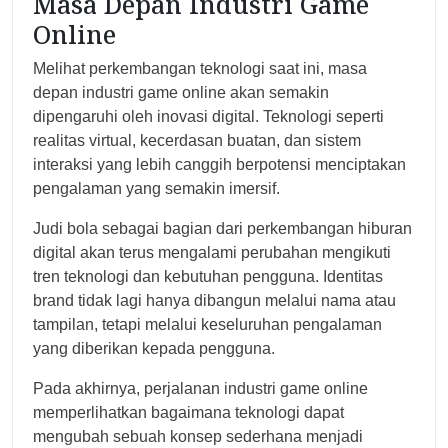
Masa Depan Industri Game
Online
Melihat perkembangan teknologi saat ini, masa
depan industri game online akan semakin
dipengaruhi oleh inovasi digital. Teknologi seperti
realitas virtual, kecerdasan buatan, dan sistem
interaksi yang lebih canggih berpotensi menciptakan
pengalaman yang semakin imersif.
Judi bola sebagai bagian dari perkembangan hiburan
digital akan terus mengalami perubahan mengikuti
tren teknologi dan kebutuhan pengguna. Identitas
brand tidak lagi hanya dibangun melalui nama atau
tampilan, tetapi melalui keseluruhan pengalaman
yang diberikan kepada pengguna.
Pada akhirnya, perjalanan industri game online
memperlihatkan bagaimana teknologi dapat
mengubah sebuah konsep sederhana menjadi