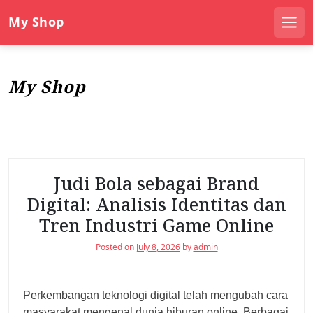
S
My Shop
k
Men
i
p
t
My Shop
o
c
o
n
t
e
Judi Bola sebagai Brand
n
Digital: Analisis Identitas dan
t
Tren Industri Game Online
Posted on
July 8, 2026
by
admin
Perkembangan teknologi digital telah mengubah cara
masyarakat mengenal dunia hiburan online. Berbagai