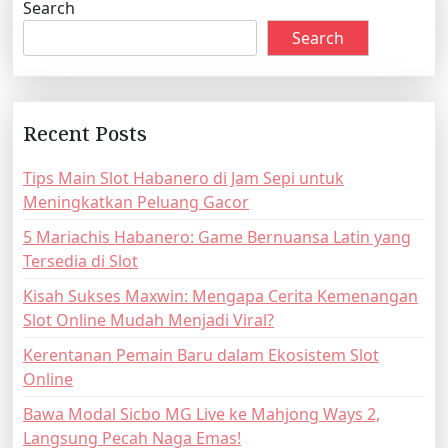
Search
v
Search
i
g
a
Recent Posts
t
i
Tips Main Slot Habanero di Jam Sepi untuk
Meningkatkan Peluang Gacor
o
n
5 Mariachis Habanero: Game Bernuansa Latin yang
Tersedia di Slot
Kisah Sukses Maxwin: Mengapa Cerita Kemenangan
Slot Online Mudah Menjadi Viral?
Kerentanan Pemain Baru dalam Ekosistem Slot
Online
Bawa Modal Sicbo MG Live ke Mahjong Ways 2,
Langsung Pecah Naga Emas!