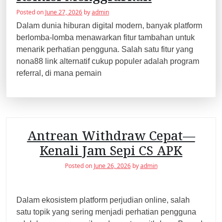
Posted on
June 27, 2026
by
admin
Dalam dunia hiburan digital modern, banyak platform
berlomba-lomba menawarkan fitur tambahan untuk
menarik perhatian pengguna. Salah satu fitur yang
nona88 link alternatif cukup populer adalah program
referral, di mana pemain
Antrean Withdraw Cepat—
Kenali Jam Sepi CS APK
Posted on
June 26, 2026
by
admin
Dalam ekosistem platform perjudian online, salah
satu topik yang sering menjadi perhatian pengguna