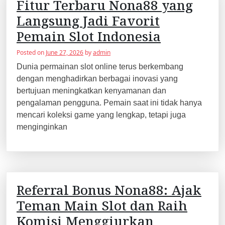
Fitur Terbaru Nona88 yang
Langsung Jadi Favorit
Pemain Slot Indonesia
Posted on
June 27, 2026
by
admin
Dunia permainan slot online terus berkembang
dengan menghadirkan berbagai inovasi yang
bertujuan meningkatkan kenyamanan dan
pengalaman pengguna. Pemain saat ini tidak hanya
mencari koleksi game yang lengkap, tetapi juga
menginginkan
Referral Bonus Nona88: Ajak
Teman Main Slot dan Raih
Komisi Menggiurkan