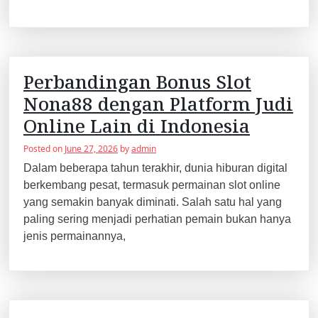
Perbandingan Bonus Slot
Nona88 dengan Platform Judi
Online Lain di Indonesia
Posted on
June 27, 2026
by
admin
Dalam beberapa tahun terakhir, dunia hiburan digital
berkembang pesat, termasuk permainan slot online
yang semakin banyak diminati. Salah satu hal yang
paling sering menjadi perhatian pemain bukan hanya
jenis permainannya,