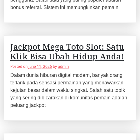
bonus referral. Sistem ini memungkinkan pemain
Jackpot Mega Toto Slot: Satu
Klik Bisa Ubah Hidup Anda!
Posted on
June 11, 2026
by
admin
Dalam dunia hiburan digital modern, banyak orang
tertarik pada sensasi permainan yang menawarkan
kejutan besar dalam waktu singkat. Salah satu topik
yang sering dibicarakan di komunitas pemain adalah
peluang jackpot