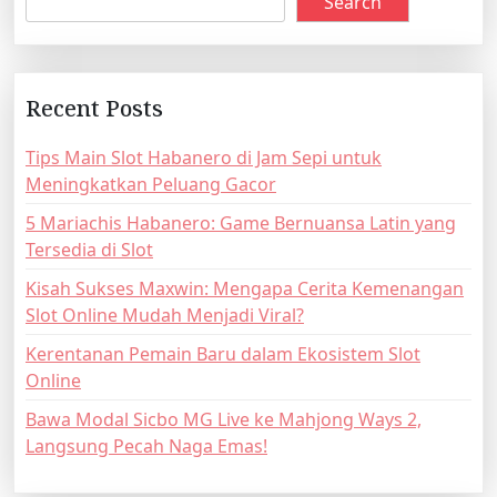
Search
i
g
a
Recent Posts
t
i
Tips Main Slot Habanero di Jam Sepi untuk
Meningkatkan Peluang Gacor
o
n
5 Mariachis Habanero: Game Bernuansa Latin yang
Tersedia di Slot
Kisah Sukses Maxwin: Mengapa Cerita Kemenangan
Slot Online Mudah Menjadi Viral?
Kerentanan Pemain Baru dalam Ekosistem Slot
Online
Bawa Modal Sicbo MG Live ke Mahjong Ways 2,
Langsung Pecah Naga Emas!