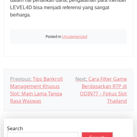
dalam hal penarikan dana, pengalaman para member
LEVEL4D bisa menjadi referensi yang sangat
berharga.
Posted in
Uncategorized
P
Previous:
Tips Bankroll
Next:
Cara Filter Game
Management Khusus
Berdasarkan RTP di
o
Slot: Main Lama Tanpa
ODIN77 – Fokus Slot
s
Rasa Waswas
Thailand
t
n
a
Search
v