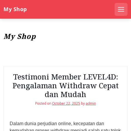
S
My Shop
k
Men
i
p
t
My Shop
o
c
o
n
t
e
Testimoni Member LEVEL4D:
n
Pengalaman Withdraw Cepat
t
dan Mudah
Posted on
October 22, 2025
by
admin
Dalam dunia perjudian online, kecepatan dan
kemudahan proses withdraw menjadi salah satu tolok