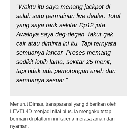
“Waktu itu saya menang jackpot di
salah satu permainan live dealer. Total
yang saya tarik sekitar Rp12 juta.
Awalnya saya deg-degan, takut gak
cair atau diminta ini-itu. Tapi ternyata
semuanya lancar. Proses memang
sedikit lebih lama, sekitar 25 menit,
tapi tidak ada pemotongan aneh dan
semuanya sesuai.”
Menurut Dimas, transparansi yang diberikan oleh
LEVEL4D menjadi nilai plus. Ia mengaku tetap
bermain di platform ini karena merasa aman dan
nyaman.