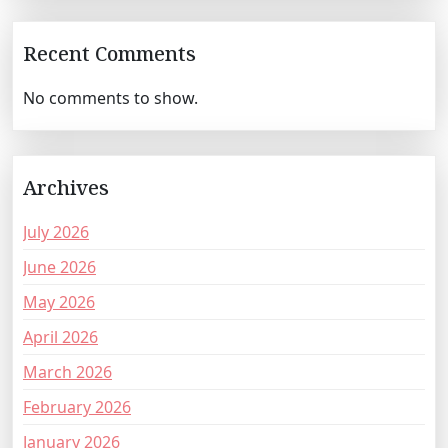
Recent Comments
No comments to show.
Archives
July 2026
June 2026
May 2026
April 2026
March 2026
February 2026
January 2026