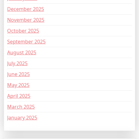
December 2025
November 2025
October 2025
September 2025
August 2025
July 2025
June 2025
May 2025
April 2025
March 2025
January 2025