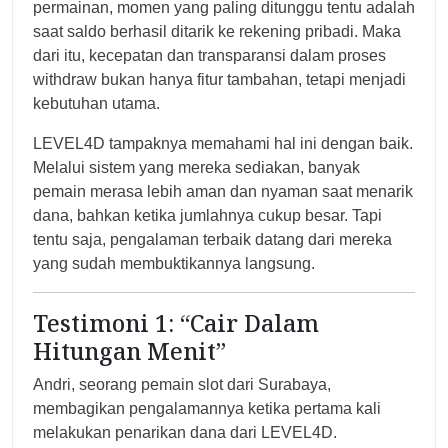
permainan, momen yang paling ditunggu tentu adalah
saat saldo berhasil ditarik ke rekening pribadi. Maka
dari itu, kecepatan dan transparansi dalam proses
withdraw bukan hanya fitur tambahan, tetapi menjadi
kebutuhan utama.
LEVEL4D tampaknya memahami hal ini dengan baik.
Melalui sistem yang mereka sediakan, banyak
pemain merasa lebih aman dan nyaman saat menarik
dana, bahkan ketika jumlahnya cukup besar. Tapi
tentu saja, pengalaman terbaik datang dari mereka
yang sudah membuktikannya langsung.
Testimoni 1: “Cair Dalam
Hitungan Menit”
Andri, seorang pemain slot dari Surabaya,
membagikan pengalamannya ketika pertama kali
melakukan penarikan dana dari LEVEL4D.