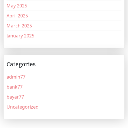
May 2025
April 2025
March 2025
January 2025
Categories
admin77
bank77
bayar77
Uncategorized