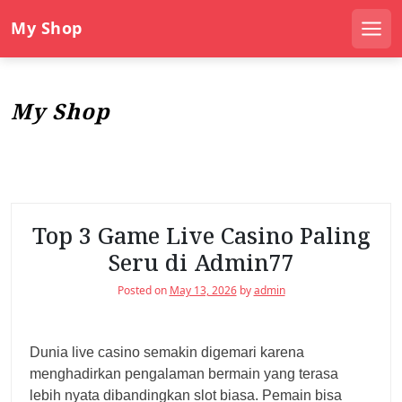
S
My Shop
k
Men
i
p
t
My Shop
o
c
o
n
t
e
Top 3 Game Live Casino Paling
n
Seru di Admin77
t
Posted on
May 13, 2026
by
admin
Dunia live casino semakin digemari karena
menghadirkan pengalaman bermain yang terasa
lebih nyata dibandingkan slot biasa. Pemain bisa