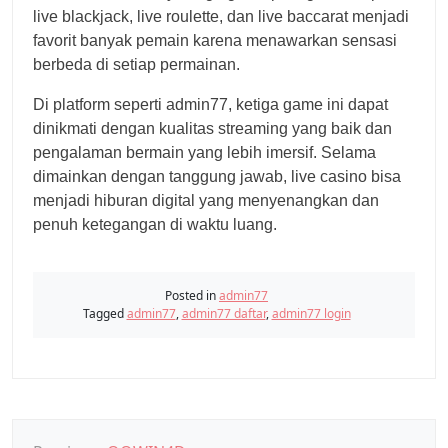
live blackjack, live roulette, dan live baccarat menjadi
favorit banyak pemain karena menawarkan sensasi
berbeda di setiap permainan.
Di platform seperti admin77, ketiga game ini dapat
dinikmati dengan kualitas streaming yang baik dan
pengalaman bermain yang lebih imersif. Selama
dimainkan dengan tanggung jawab, live casino bisa
menjadi hiburan digital yang menyenangkan dan
penuh ketegangan di waktu luang.
Posted in
admin77
Tagged
admin77
,
admin77 daftar
,
admin77 login