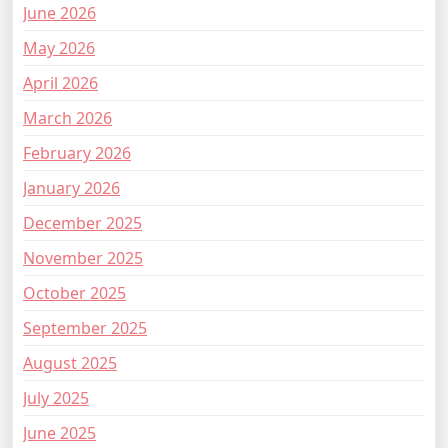
June 2026
May 2026
April 2026
March 2026
February 2026
January 2026
December 2025
November 2025
October 2025
September 2025
August 2025
July 2025
June 2025