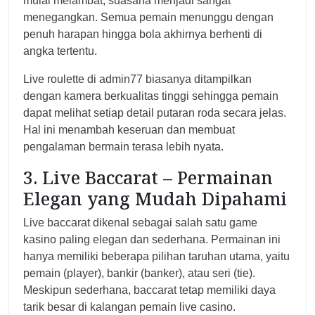
mulai melambat, suasana menjadi sangat
menegangkan. Semua pemain menunggu dengan
penuh harapan hingga bola akhirnya berhenti di
angka tertentu.
Live roulette di admin77 biasanya ditampilkan
dengan kamera berkualitas tinggi sehingga pemain
dapat melihat setiap detail putaran roda secara jelas.
Hal ini menambah keseruan dan membuat
pengalaman bermain terasa lebih nyata.
3. Live Baccarat – Permainan
Elegan yang Mudah Dipahami
Live baccarat dikenal sebagai salah satu game
kasino paling elegan dan sederhana. Permainan ini
hanya memiliki beberapa pilihan taruhan utama, yaitu
pemain (player), bankir (banker), atau seri (tie).
Meskipun sederhana, baccarat tetap memiliki daya
tarik besar di kalangan pemain live casino.