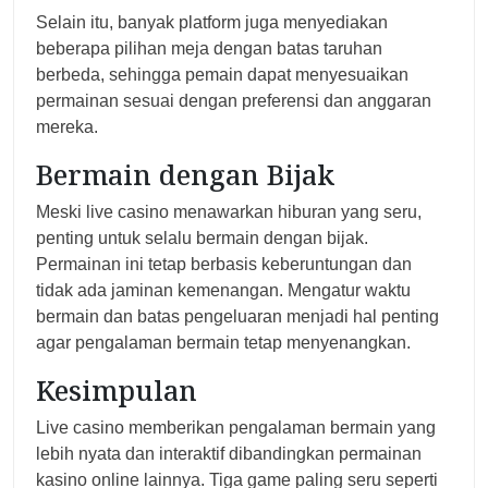
Selain itu, banyak platform juga menyediakan
beberapa pilihan meja dengan batas taruhan
berbeda, sehingga pemain dapat menyesuaikan
permainan sesuai dengan preferensi dan anggaran
mereka.
Bermain dengan Bijak
Meski live casino menawarkan hiburan yang seru,
penting untuk selalu bermain dengan bijak.
Permainan ini tetap berbasis keberuntungan dan
tidak ada jaminan kemenangan. Mengatur waktu
bermain dan batas pengeluaran menjadi hal penting
agar pengalaman bermain tetap menyenangkan.
Kesimpulan
Live casino memberikan pengalaman bermain yang
lebih nyata dan interaktif dibandingkan permainan
kasino online lainnya. Tiga game paling seru seperti