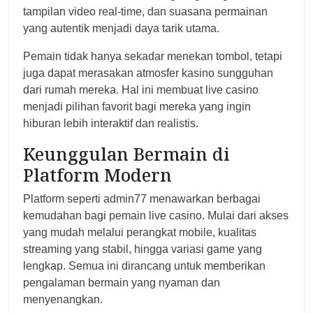
tampilan video real-time, dan suasana permainan
yang autentik menjadi daya tarik utama.
Pemain tidak hanya sekadar menekan tombol, tetapi
juga dapat merasakan atmosfer kasino sungguhan
dari rumah mereka. Hal ini membuat live casino
menjadi pilihan favorit bagi mereka yang ingin
hiburan lebih interaktif dan realistis.
Keunggulan Bermain di
Platform Modern
Platform seperti admin77 menawarkan berbagai
kemudahan bagi pemain live casino. Mulai dari akses
yang mudah melalui perangkat mobile, kualitas
streaming yang stabil, hingga variasi game yang
lengkap. Semua ini dirancang untuk memberikan
pengalaman bermain yang nyaman dan
menyenangkan.