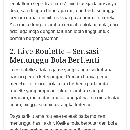
Di platform seperti admin77, live blackjack biasanya
disajikan dengan beberapa meja berbeda sehingga
pemain dapat memilih sesuai gaya bermain mereka.
Ada meja dengan taruhan rendah untuk pemula, dan
ada juga meja dengan taruhan lebih tinggi untuk
pemain berpengalaman.
2. Live Roulette – Sensasi
Menunggu Bola Berhenti
Live roulette adalah game yang sangat sederhana
namun penuh ketegangan. Pemain hanya perlu
menebak di mana bola akan berhenti pada roda
roulette yang berputar. Pilihan taruhan sangat
beragam, mulai dari angka tunggal, warna merah atau
hitam, hingga kombinasi angka tertentu.
Daya tarik utama roulette terletak pada momen
menunggu hasil akhir. Ketika roda berputar dan bola